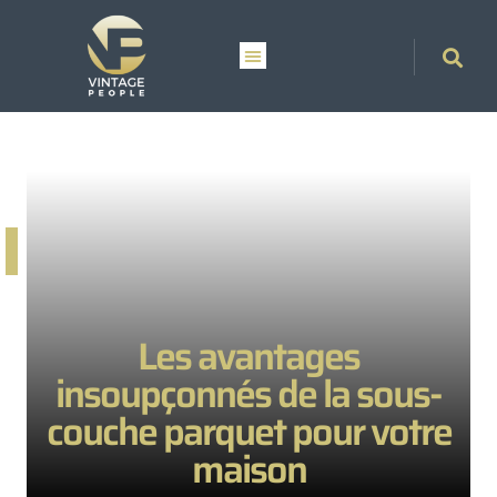
Les avantages
insoupçonnés de la sous-
couche parquet pour votre
maison