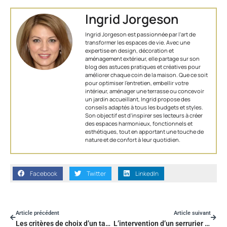
Ingrid Jorgeson
Ingrid Jorgeson est passionnée par l'art de
transformer les espaces de vie. Avec une
expertise en design, décoration et
aménagement extérieur, elle partage sur son
blog des astuces pratiques et créatives pour
améliorer chaque coin de la maison. Que ce soit
pour optimiser l’entretien, embellir votre
intérieur, aménager une terrasse ou concevoir
un jardin accueillant, Ingrid propose des
conseils adaptés à tous les budgets et styles.
Son objectif est d'inspirer ses lecteurs à créer
des espaces harmonieux, fonctionnels et
esthétiques, tout en apportant une touche de
nature et de confort à leur quotidien.
Facebook
Twitter
LinkedIn
Article précédent
Article suivant
Les critères de choix d’un tapis pour habiller et décorer votre salon
L’intervention d’un serrurier pour l’ouverture de porte : ce que vous devez savoir