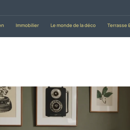
en
Immobilier
Le monde de la déco
Terrasse &