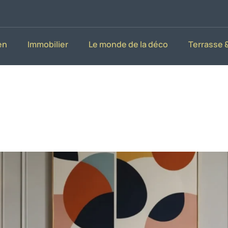
en
Immobilier
Le monde de la déco
Terrasse &