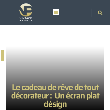
Le cadeau de rêve de tout
décorateur : Un écran plat
désign