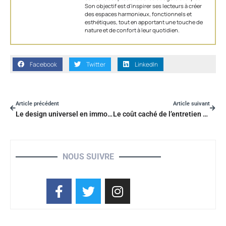
Son objectif est d'inspirer ses lecteurs à créer
des espaces harmonieux, fonctionnels et
esthétiques, tout en apportant une touche de
nature et de confort à leur quotidien.
Facebook
Twitter
LinkedIn
Article précédent
Article suivant
Le design universel en immobilier : une clé pour vendre avec succès
Le coût caché de l’entretien de votre maison : l’élagage d’un arbre
NOUS SUIVRE