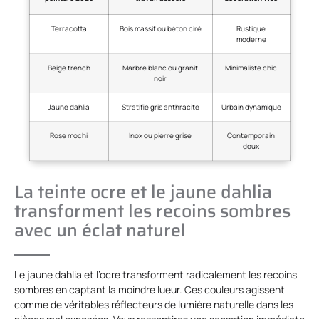
Terracotta
Bois massif ou béton ciré
Rustique
moderne
Beige trench
Marbre blanc ou granit
Minimaliste chic
noir
Jaune dahlia
Stratifié gris anthracite
Urbain dynamique
Rose mochi
Inox ou pierre grise
Contemporain
doux
La teinte ocre et le jaune dahlia
transforment les recoins sombres
avec un éclat naturel
Le jaune dahlia et l’ocre transforment radicalement les recoins
sombres en captant la moindre lueur. Ces couleurs agissent
comme de véritables réflecteurs de lumière naturelle dans les