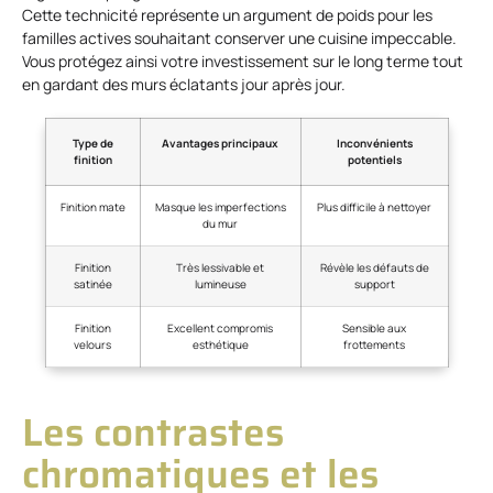
Cette technicité représente un argument de poids pour les
familles actives souhaitant conserver une cuisine impeccable.
Vous protégez ainsi votre investissement sur le long terme tout
en gardant des murs éclatants jour après jour.
Type de
Avantages principaux
Inconvénients
finition
potentiels
Finition mate
Masque les imperfections
Plus difficile à nettoyer
du mur
Finition
Très lessivable et
Révèle les défauts de
satinée
lumineuse
support
Finition
Excellent compromis
Sensible aux
velours
esthétique
frottements
Les contrastes
chromatiques et les