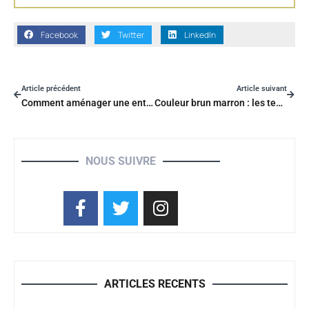
Facebook
Twitter
LinkedIn
Article précédent
Article suivant
Comment aménager une entrée chaleureuse et fonctionnelle (même si elle est petite) ?
Couleur brun marron : les tendances incontournables pour une maison chaleureuse
NOUS SUIVRE
ARTICLES RECENTS