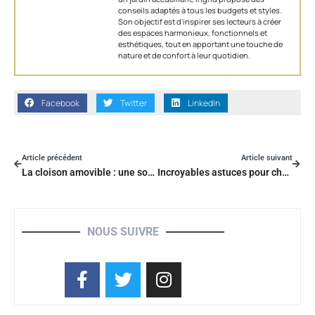
conseils adaptés à tous les budgets et styles.
Son objectif est d'inspirer ses lecteurs à créer
des espaces harmonieux, fonctionnels et
esthétiques, tout en apportant une touche de
nature et de confort à leur quotidien.
Facebook
Twitter
LinkedIn
Article précédent
Article suivant
La cloison amovible : une solution qui réinvente l’espace chez vous !
Incroyables astuces pour choisir le mobilier qui transformera votre maison
NOUS SUIVRE