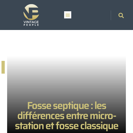
Fosse septique : les
différences entre micro-
station et fosse classique