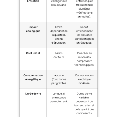
Entretien
Vidange tous
Entretien plus
les 3 à 5 ans.
fréquent mais
plus léger
(vérifications
annuelles).
Impact
Limité,
Réduit
écologique
dépendant de
efficacement
la qualité du
les polluants
champ
dans les nappes
d’épuration.
phréatiques.
Coût initial
Moins
Plus cher en
coûteux.
raison des
composants
technologiques.
Consommation
Aucune
Consommation
énergétique
(fonctionne
électrique
par gravité).
modérée.
Durée de vie
Longue, si
Durée de vie
entretenue
variable,
correctement.
dépendant du
bon entretien et
de la qualité des
composants.