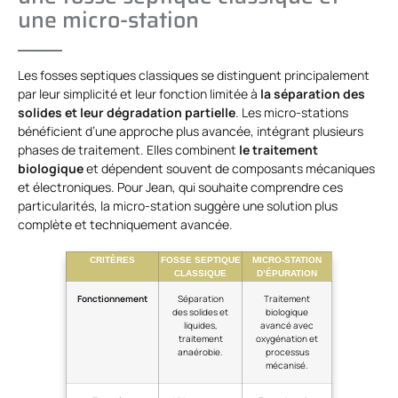
une micro-station
Les fosses septiques classiques se distinguent principalement
par leur simplicité et leur fonction limitée à
la séparation des
solides et leur dégradation partielle
. Les micro-stations
bénéficient d’une approche plus avancée, intégrant plusieurs
phases de traitement. Elles combinent
le traitement
biologique
et dépendent souvent de composants mécaniques
et électroniques. Pour Jean, qui souhaite comprendre ces
particularités, la micro-station suggère une solution plus
complète et techniquement avancée.
CRITÈRES
FOSSE SEPTIQUE
MICRO-STATION
CLASSIQUE
D’ÉPURATION
Fonctionnement
Séparation
Traitement
des solides et
biologique
liquides,
avancé avec
traitement
oxygénation et
anaérobie.
processus
mécanisé.