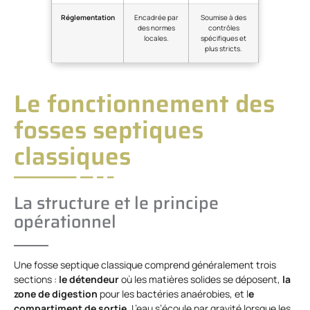
Réglementation
Encadrée par
Soumise à des
des normes
contrôles
locales.
spécifiques et
plus stricts.
Le fonctionnement des
fosses septiques
classiques
La structure et le principe
opérationnel
Une fosse septique classique comprend généralement trois
sections :
le détendeur
où les matières solides se déposent,
la
zone de digestion
pour les bactéries anaérobies, et l
e
compartiment de sortie
. L’eau s’écoule par gravité lorsque les