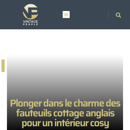
Plonger dans le charme des
fauteuils cottage anglais
pour un intérieur cosy