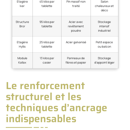
Etagère
45 kilos par
Pin massif non
Salon
Ivar
tablette
traité
chaleureux et
déco
Structure
95 kilos par
Acier avec
Stockage
Bror
tablette
revêtement
intensif
poudre
industriel
Etagère
25 kilos par
Acier galvanisé
Petit espace
Hyllis
tablette
ou balcon
Module
13 kilos par
Panneaux de
Stockage
Kallax
casier
fibres et papier
d’appoint léger
Le renforcement
structurel et les
techniques d’ancrage
indispensables