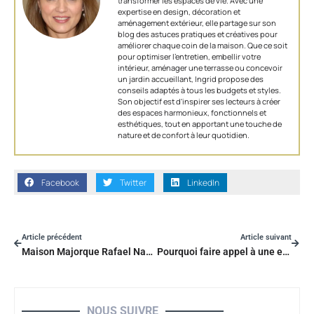
transformer les espaces de vie. Avec une
expertise en design, décoration et
aménagement extérieur, elle partage sur son
blog des astuces pratiques et créatives pour
améliorer chaque coin de la maison. Que ce soit
pour optimiser l’entretien, embellir votre
intérieur, aménager une terrasse ou concevoir
un jardin accueillant, Ingrid propose des
conseils adaptés à tous les budgets et styles.
Son objectif est d'inspirer ses lecteurs à créer
des espaces harmonieux, fonctionnels et
esthétiques, tout en apportant une touche de
nature et de confort à leur quotidien.
Facebook
Twitter
LinkedIn
Article précédent
Article suivant
Maison Majorque Rafael Nadal : le style architectural de sa villa méditerranéenne
Pourquoi faire appel à une entreprise de terrassement 77 spécialisée pour votre maison ?
NOUS SUIVRE