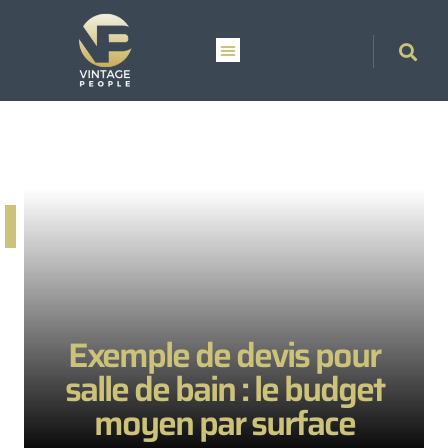
Exemple de devis pour
salle de bain : le budget
moyen par surface