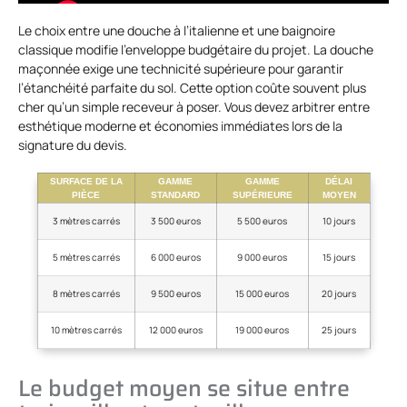
Le choix entre une douche à l’italienne et une baignoire
classique modifie l’enveloppe budgétaire du projet. La douche
maçonnée exige une technicité supérieure pour garantir
l’étanchéité parfaite du sol. Cette option coûte souvent plus
cher qu’un simple receveur à poser. Vous devez arbitrer entre
esthétique moderne et économies immédiates lors de la
signature du devis.
SURFACE DE LA
GAMME
GAMME
DÉLAI
PIÈCE
STANDARD
SUPÉRIEURE
MOYEN
3 mètres carrés
3 500 euros
5 500 euros
10 jours
5 mètres carrés
6 000 euros
9 000 euros
15 jours
8 mètres carrés
9 500 euros
15 000 euros
20 jours
10 mètres carrés
12 000 euros
19 000 euros
25 jours
Le budget moyen se situe entre