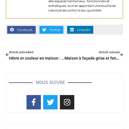
des espaces harmonieux, fonctionnels et
esthétiques, tout en apportant une touche de
nature et de confort à leur quotidien.
Facebook
Twitter
LinkedIn
Article précédent
Article suivant
Hêtre et couleur en maison : l’alliance zen qui sublime votre déco
Maison à façade grise et fenêtres blanches : l’alliance qui émerveille
NOUS SUIVRE