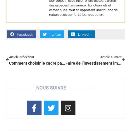
Son objectif est d'inspirer ses lecteurs à créer
des espaces harmonieux, fonctionnels et
esthétiques, tout en apportant une touche de
nature et de confort à leur quotidien.
Facebook
Twitter
LinkedIn
Article précédent
Article suivant
Comment choisir le cadre parfait pour vos œuvres d’art ? Guide complet
Faire de l’investissement immobilier : ce qu’il faut savoir pour débuter et créer de la rentabilité
NOUS SUIVRE