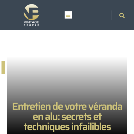
Entretien de votre véranda
en alu: secrets et
techniques infailibles