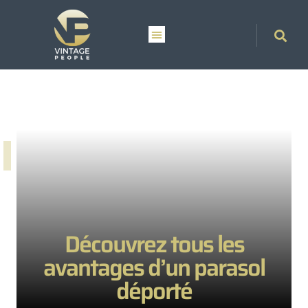
Découvrez tous les
avantages d’un parasol
déporté