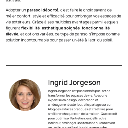
Adopter un
parasol déporté
, c’est faire le choix savant de
mêler confort, style et efficacité pour ombrager vos espaces de
vie extérieurs. Grâce à ses multiples avantages parmi lesquels
figurent
flexibilité
,
esthétique soignée
,
fonctionnalité
élevée
, et options variées, ce type de parasol s’impose comme
solution incontournable pour passer un été à l’abri du soleil.
Ingrid Jorgeson
Ingrid Jorgeson est passionnée par l'art de
transformer les espaces de vie. Avec une
expertise en design, décoration et
aménagement extérieur, elle partage sur son
blog des astuces pratiques et créatives pour
améliorer chaque coin de la maison. Que ce soit
pour optimiser l’entretien, embellir votre
intérieur, aménager une terrasse ou concevoir
un jardin accueillant, Ingrid propose des