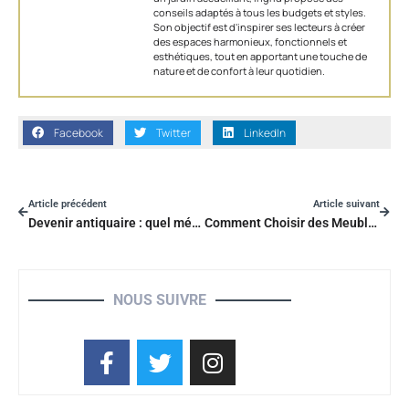
conseils adaptés à tous les budgets et styles.
Son objectif est d'inspirer ses lecteurs à créer
des espaces harmonieux, fonctionnels et
esthétiques, tout en apportant une touche de
nature et de confort à leur quotidien.
Facebook
Twitter
LinkedIn
Article précédent
Article suivant
Devenir antiquaire : quel métier passionnant se cache derrière les objets d’une autre époque ?
Comment Choisir des Meubles Vintage pour Sublimer Votre Intérieur
NOUS SUIVRE