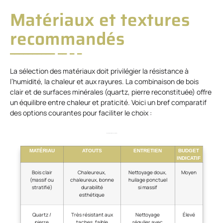
Matériaux et textures
recommandés
La sélection des matériaux doit privilégier la résistance à
l’humidité, la chaleur et aux rayures. La combinaison de bois
clair et de surfaces minérales (quartz, pierre reconstituée) offre
un équilibre entre chaleur et praticité. Voici un bref comparatif
des options courantes pour faciliter le choix :
Comparatif synthétique des matériaux
MATÉRIAU
ATOUTS
ENTRETIEN
BUDGET
INDICATIF
Bois clair
Chaleureux,
Nettoyage doux,
Moyen
(massif ou
chaleureux, bonne
huilage ponctuel
stratifié)
durabilité
si massif
esthétique
Quartz /
Très résistant aux
Nettoyage
Élevé
pierre
taches, faible
régulier avec