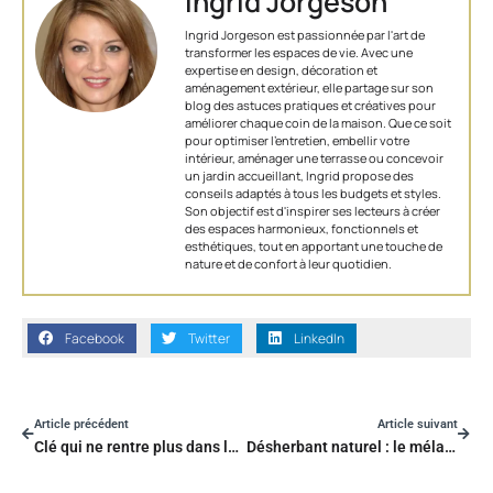
Ingrid Jorgeson
Ingrid Jorgeson est passionnée par l'art de
transformer les espaces de vie. Avec une
expertise en design, décoration et
aménagement extérieur, elle partage sur son
blog des astuces pratiques et créatives pour
améliorer chaque coin de la maison. Que ce soit
pour optimiser l’entretien, embellir votre
intérieur, aménager une terrasse ou concevoir
un jardin accueillant, Ingrid propose des
conseils adaptés à tous les budgets et styles.
Son objectif est d'inspirer ses lecteurs à créer
des espaces harmonieux, fonctionnels et
esthétiques, tout en apportant une touche de
nature et de confort à leur quotidien.
Facebook
Twitter
LinkedIn
Article précédent
Article suivant
Clé qui ne rentre plus dans la serrure, comment la débloquer rapidement ?
Désherbant naturel : le mélange maison qui élimine les racines ?