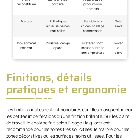
reconstituée
porosité
produits non
abrasifs
Marbre
Esthétique
Sensible aux
Très
luxueuse, veines
acides, scellage
élevé
naturelles
recommandé
Inox et métal
Moderne, design
Préférer l’inox
Moyen
noir mat
épuré
brossé ou traité
à
anti‑empreintes
élevé
Finitions, détails
pratiques et ergonomie
Les finitions mates restent populaires car elles masquent mieux
les petites imperfections qu’une finition brillante. Sur les plans
de travail, le choix se fait selon l’usage : le quartz est
recommandé pour les zones très sollicitées, le marbre pour les
zones décoratives ou les surfaces moins utilisées. Pour les