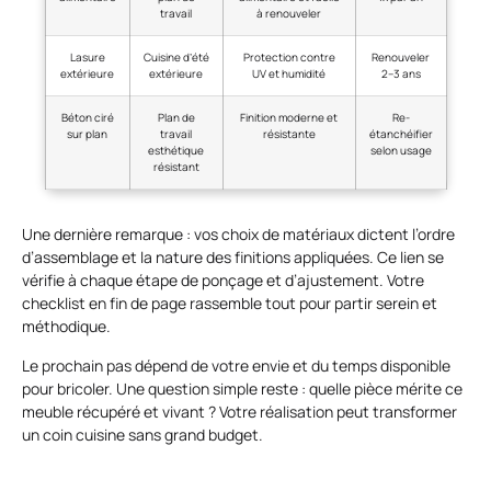
travail
à renouveler
Lasure
Cuisine d’été
Protection contre
Renouveler
extérieure
extérieure
UV et humidité
2–3 ans
Béton ciré
Plan de
Finition moderne et
Re-
sur plan
travail
résistante
étanchéifier
esthétique
selon usage
résistant
Une dernière remarque : vos choix de matériaux dictent l’ordre
d’assemblage et la nature des finitions appliquées. Ce lien se
vérifie à chaque étape de ponçage et d’ajustement. Votre
checklist en fin de page rassemble tout pour partir serein et
méthodique.
Le prochain pas dépend de votre envie et du temps disponible
pour bricoler. Une question simple reste : quelle pièce mérite ce
meuble récupéré et vivant ? Votre réalisation peut transformer
un coin cuisine sans grand budget.