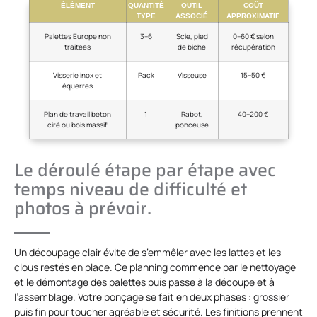
ÉLÉMENT
QUANTITÉ
OUTIL
COÛT
TYPE
ASSOCIÉ
APPROXIMATIF
Palettes Europe non
3–6
Scie, pied
0–60 € selon
traitées
de biche
récupération
Visserie inox et
Pack
Visseuse
15–50 €
équerres
Plan de travail béton
1
Rabot,
40–200 €
ciré ou bois massif
ponceuse
Le déroulé étape par étape avec
temps niveau de difficulté et
photos à prévoir.
Un découpage clair évite de s’emmêler avec les lattes et les
clous restés en place. Ce planning commence par le nettoyage
et le démontage des palettes puis passe à la découpe et à
l’assemblage. Votre ponçage se fait en deux phases : grossier
puis fin pour toucher agréable et sécurité. Les finitions prennent