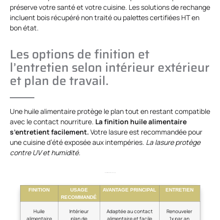
préserve votre santé et votre cuisine. Les solutions de rechange
incluent bois récupéré non traité ou palettes certifiées HT en
bon état.
Les options de finition et
l’entretien selon intérieur extérieur
et plan de travail.
Une huile alimentaire protège le plan tout en restant compatible
avec le contact nourriture.
La finition huile alimentaire
s’entretient facilement.
Votre lasure est recommandée pour
une cuisine d’été exposée aux intempéries.
La lasure protège
contre UV et humidité.
Comparatif des finitions selon usage
FINITION
USAGE
AVANTAGE PRINCIPAL
ENTRETIEN
RECOMMANDÉ
Huile
Intérieur
Adaptée au contact
Renouveler
alimentaire
plan de
alimentaire et facile
1x par an