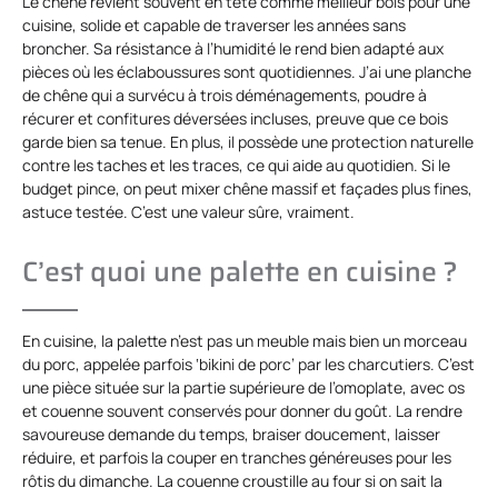
Le chêne revient souvent en tête comme meilleur bois pour une
cuisine, solide et capable de traverser les années sans
broncher. Sa résistance à l’humidité le rend bien adapté aux
pièces où les éclaboussures sont quotidiennes. J’ai une planche
de chêne qui a survécu à trois déménagements, poudre à
récurer et confitures déversées incluses, preuve que ce bois
garde bien sa tenue. En plus, il possède une protection naturelle
contre les taches et les traces, ce qui aide au quotidien. Si le
budget pince, on peut mixer chêne massif et façades plus fines,
astuce testée. C’est une valeur sûre, vraiment.
C’est quoi une palette en cuisine ?
En cuisine, la palette n’est pas un meuble mais bien un morceau
du porc, appelée parfois ‘bikini de porc’ par les charcutiers. C’est
une pièce située sur la partie supérieure de l’omoplate, avec os
et couenne souvent conservés pour donner du goût. La rendre
savoureuse demande du temps, braiser doucement, laisser
réduire, et parfois la couper en tranches généreuses pour les
rôtis du dimanche. La couenne croustille au four si on sait la