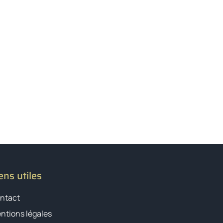
ens utiles
ntact
ntions légales