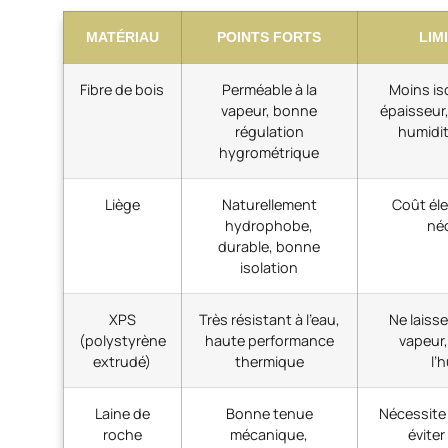
MATÉRIAU
POINTS FORTS
LIM
Fibre de bois
Perméable à la
Moins iso
vapeur, bonne
épaisseur,
régulation
humidi
hygrométrique
Liège
Naturellement
Coût éle
hydrophobe,
né
durable, bonne
isolation
XPS
Très résistant à l’eau,
Ne laisse
(polystyrène
haute performance
vapeur,
extrudé)
thermique
l’
Laine de
Bonne tenue
Nécessite
roche
mécanique,
éviter