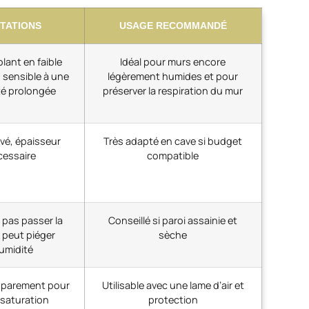
ITATIONS
USAGE RECOMMANDÉ
lant en faible
Idéal pour murs encore
 sensible à une
légèrement humides et pour
té prolongée
préserver la respiration du mur
vé, épaisseur
Très adapté en cave si budget
cessaire
compatible
 pas passer la
Conseillé si paroi assainie et
 peut piéger
sèche
humidité
 parement pour
Utilisable avec une lame d’air et
 saturation
protection