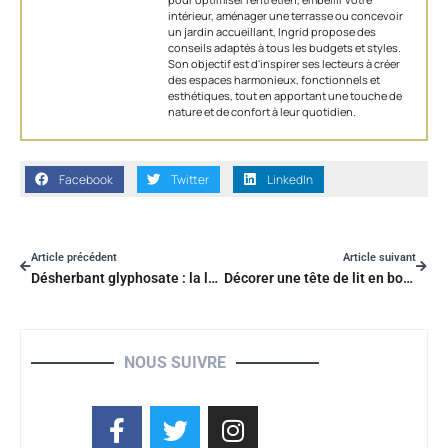
intérieur, aménager une terrasse ou concevoir
un jardin accueillant, Ingrid propose des
conseils adaptés à tous les budgets et styles.
Son objectif est d'inspirer ses lecteurs à créer
des espaces harmonieux, fonctionnels et
esthétiques, tout en apportant une touche de
nature et de confort à leur quotidien.
Facebook
Twitter
LinkedIn
Article précédent
Article suivant
Désherbant glyphosate : la loi actuelle ou les alternatives, que choisir ?
Décorer une tête de lit en bois : les 15 inspirations créatives
NOUS SUIVRE