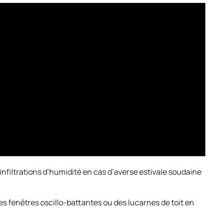
 infiltrations d’humidité en cas d’averse estivale soudaine
es fenêtres oscillo-battantes ou des lucarnes de toit en