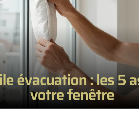
le évacuation : les 5 a
votre fenêtre