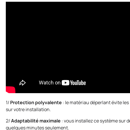
1/
Protection polyvalente
: le matériau déperlant évite les
sur votre installation.
2/
Adaptabilité maximale
: vous installez ce système sur d
quelques minutes seulement.