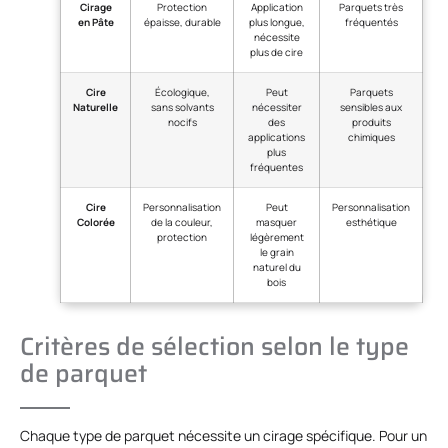
Cirage
Protection
Application
Parquets très
en Pâte
épaisse, durable
plus longue,
fréquentés
nécessite
plus de cire
Cire
Écologique,
Peut
Parquets
Naturelle
sans solvants
nécessiter
sensibles aux
nocifs
des
produits
applications
chimiques
plus
fréquentes
Cire
Personnalisation
Peut
Personnalisation
Colorée
de la couleur,
masquer
esthétique
protection
légèrement
le grain
naturel du
bois
Critères de sélection selon le type
de parquet
Chaque type de parquet nécessite un cirage spécifique. Pour un