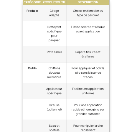
CATÉGORIE
PRODUIT/OUTIL
DESCRIPTION
Produits
Cirage
Choisir en fonction du
adapté
type de parquet
Nettoyant
Élimine saletés et résidus
spécifique
avant application
pour
parquet
Pâte à bois
Répare fissures et
éraflures
Outils
Chiffons
Pour appliquer et polir la
doux ou
cire sans laisser de
microfibre
traces
Applicateur
Facilite une application
spécifique
uniforme
Cireuse
Pour une application
(optionnel)
rapide et homogène sur
grandes surfaces
Seau et
Pour manipuler la cire
spatule
facilement