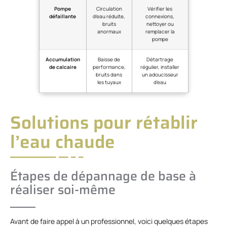
Pompe
Circulation
Vérifier les
défaillante
d’eau réduite,
connexions,
bruits
nettoyer ou
anormaux
remplacer la
pompe
Accumulation
Baisse de
Détartrage
de calcaire
performance,
régulier, installer
bruits dans
un adoucisseur
les tuyaux
d’eau
Solutions pour rétablir
l’eau chaude
Étapes de dépannage de base à
réaliser soi-même
Avant de faire appel à un professionnel, voici quelques étapes