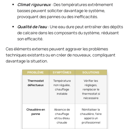
Climat rigoureux
: Des températures extrêmement
basses peuvent solliciter davantage le système,
provoquant des pannes ou des inefficacités.
Qualité de l’eau
: Une eau dure peut entraîner des dépôts
de calcaire dans les composants du système, réduisant
son efficacité.
Ces éléments externes peuvent aggraver les problèmes
techniques existants ou en créer de nouveaux, compliquant
davantage la situation.
PROBLÈME
SYMPTÔMES
SOLUTIONS
Thermostat
Température
Vérifier les
défectueux
non régulée,
réglages,
chauffage
remplacer le
instable
thermostat si
nécessaire
Chaudière en
Absence de
Réinitialiser la
panne
chauffage
chaudière, faire
et/ou d’eau
appel à un
chaude
professionnel