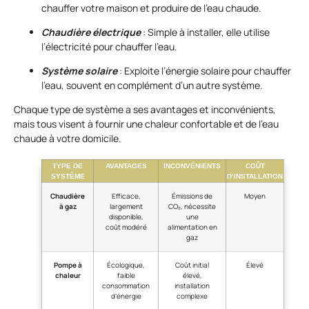
chauffer votre maison et produire de l’eau chaude.
Chaudière électrique
: Simple à installer, elle utilise
l’électricité pour chauffer l’eau.
Système solaire
: Exploite l’énergie solaire pour chauffer
l’eau, souvent en complément d’un autre système.
Chaque type de système a ses avantages et inconvénients,
mais tous visent à fournir une chaleur confortable et de l’eau
chaude à votre domicile.
TYPE DE
AVANTAGES
INCONVÉNIENTS
COÛT
SYSTÈME
D’INSTALLATION
Chaudière
Efficace,
Émissions de
Moyen
à gaz
largement
CO₂, nécessite
disponible,
une
coût modéré
alimentation en
gaz
Pompe à
Écologique,
Coût initial
Élevé
chaleur
faible
élevé,
consommation
installation
d’énergie
complexe