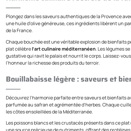
Plongez dans les saveurs authentiques de la Provence ave
une huile d’olive généreuse, ces ingrédients libèrent un 
de la France.
Chaque bouchée est une véritable explosion de bienfaits p
plat célèbre
l’art culinaire méditerranéen
. Les légumes s
gustative qui ravit le palais et nourrit le corps. Laissez-vo
l’honneur la richesse des produits du terroir.
Bouillabaisse légère : saveurs et bie
Découvrez l’harmonie parfaite entre saveurs et bienfaits 
parfumée au safran et agrémentée d’herbes. Chaque cuilleré
les côtes ensoleillées de la Méditerranée.
Les poissons blancs et les crustacés présents dans ce plat n
une source précieuse de nutriments, offrant des protéines 